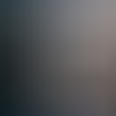
Pässe & Gutscheine
Akkreditierungen
ZFF 2026
24.09. - 4.10.2026
Festival auf einen Blick
Festival entdecken
News
Bleiben Sie stets informiert. Neuigkeiten über das ZFF und die Filmbr
News