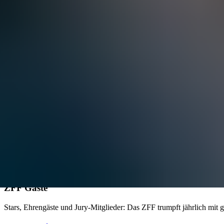
Filmprogramm
Das komplette Filmprogramm des diesjährigen Zurich Film Festival ist
Filmprogramm
Rahmenprogramm
Im Rahmenprogramm finden Sie alle Events, Workshops und Talks, die
Rahmenprogramm
ZFF auf einen Blick
Verschaffen Sie sich in kurzer Zeit einen Überblick über alle Verans
ZFF auf einen Blick
ZFF Gäste
Stars, Ehrengäste und Jury-Mitglieder: Das ZFF trumpft jährlich mit