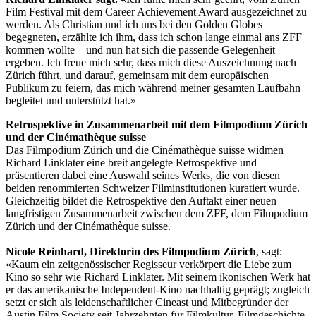
Film Festival mit dem Career Achievement Award ausgezeichnet zu
werden. Als Christian und ich uns bei den Golden Globes
begegneten, erzählte ich ihm, dass ich schon lange einmal ans ZFF
kommen wollte – und nun hat sich die passende Gelegenheit
ergeben. Ich freue mich sehr, dass mich diese Auszeichnung nach
Zürich führt, und darauf, gemeinsam mit dem europäischen
Publikum zu feiern, das mich während meiner gesamten Laufbahn
begleitet und unterstützt hat.»
Retrospektive in Zusammenarbeit mit dem Filmpodium Zürich
und der Cinémathèque suisse
Das Filmpodium Zürich und die Cinémathèque suisse widmen
Richard Linklater eine breit angelegte Retrospektive und
präsentieren dabei eine Auswahl seines Werks, die von diesen
beiden renommierten Schweizer Filminstitutionen kuratiert wurde.
Gleichzeitig bildet die Retrospektive den Auftakt einer neuen
langfristigen Zusammenarbeit zwischen dem ZFF, dem Filmpodium
Zürich und der Cinémathèque suisse.
Nicole Reinhard, Direktorin des Filmpodium Zürich
, sagt:
«Kaum ein zeitgenössischer Regisseur verkörpert die Liebe zum
Kino so sehr wie Richard Linklater. Mit seinem ikonischen Werk hat
er das amerikanische Independent-Kino nachhaltig geprägt; zugleich
setzt er sich als leidenschaftlicher Cineast und Mitbegründer der
Austin Film Society seit Jahrzehnten für Filmkultur, Filmgeschichte