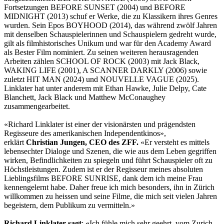
Fortsetzungen BEFORE SUNSET (2004) und BEFORE
MIDNIGHT (2013) schuf er Werke, die zu Klassikern ihres Genres
wurden. Sein Epos BOYHOOD (2014), das während zwölf Jahren
mit denselben Schauspielerinnen und Schauspielern gedreht wurde,
gilt als filmhistorisches Unikum und war für den Academy Award
als Bester Film nominiert. Zu seinen weiteren herausragenden
Arbeiten zählen SCHOOL OF ROCK (2003) mit Jack Black,
WAKING LIFE (2001), A SCANNER DARKLY (2006) sowie
zuletzt HIT MAN (2024) und NOUVELLE VAGUE (2025).
Linklater hat unter anderem mit Ethan Hawke, Julie Delpy, Cate
Blanchett, Jack Black und Matthew McConaughey
zusammengearbeitet.
«Richard Linklater ist einer der visionärsten und prägendsten
Regisseure des amerikanischen Independentkinos»,
erklärt
Christian Jungen, CEO des ZFF.
«Er versteht es mittels
lebensechter Dialoge und Szenen, die wie aus dem Leben gegriffen
wirken, Befindlichkeiten zu spiegeln und führt Schauspieler oft zu
Höchstleistungen. Zudem ist er der Regisseur meines absoluten
Lieblingsfilms BEFORE SUNRISE, dank dem ich meine Frau
kennengelernt habe. Daher freue ich mich besonders, ihn in Zürich
willkommen zu heissen und seine Filme, die mich seit vielen Jahren
begeistern, dem Publikum zu vermitteln.»
Richard Linklater sagt
:
«
Ich fühle mich sehr geehrt, vom Zurich