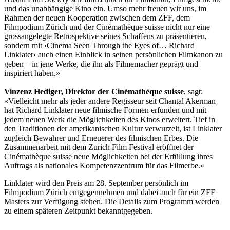
und das unabhängige Kino ein. Umso mehr freuen wir uns, im
Rahmen der neuen Kooperation zwischen dem ZFF, dem
Filmpodium Zürich und der Cinémathèque suisse nicht nur eine
grossangelegte Retrospektive seines Schaffens zu präsentieren,
sondern mit ‹Cinema Seen Through the Eyes of… Richard
Linklater› auch einen Einblick in seinen persönlichen Filmkanon zu
geben – in jene Werke, die ihn als Filmemacher geprägt und
inspiriert haben.»
Vinzenz Hediger, Direktor der Cinémathèque suisse
, sagt:
«Vielleicht mehr als jeder andere Regisseur seit Chantal Akerman
hat Richard Linklater neue filmische Formen erfunden und mit
jedem neuen Werk die Möglichkeiten des Kinos erweitert. Tief in
den Traditionen der amerikanischen Kultur verwurzelt, ist Linklater
zugleich Bewahrer und Erneuerer des filmischen Erbes. Die
Zusammenarbeit mit dem Zurich Film Festival eröffnet der
Cinémathèque suisse neue Möglichkeiten bei der Erfüllung ihres
Auftrags als nationales Kompetenzzentrum für das Filmerbe.»
Linklater wird den Preis am 28. September persönlich im
Filmpodium Zürich entgegennehmen und dabei auch für ein ZFF
Masters zur Verfügung stehen. Die Details zum Programm werden
zu einem späteren Zeitpunkt bekanntgegeben.