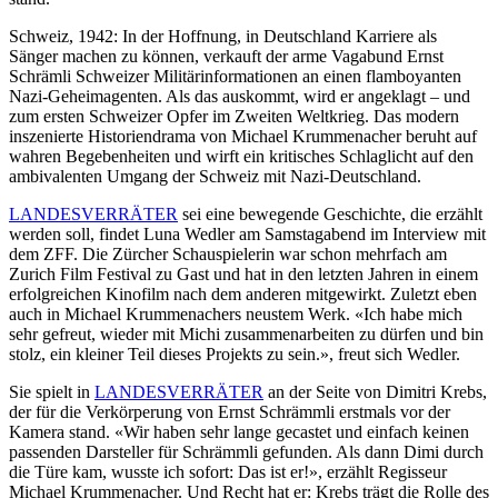
Schweiz, 1942: In der Hoffnung, in Deutschland Karriere als
Sänger machen zu können, verkauft der arme Vagabund Ernst
Schrämli Schweizer Militärinformationen an einen flamboyanten
Nazi-Geheimagenten. Als das auskommt, wird er angeklagt – und
zum ersten Schweizer Opfer im Zweiten Weltkrieg. Das modern
inszenierte Historiendrama von Michael Krummenacher beruht auf
wahren Begebenheiten und wirft ein kritisches Schlaglicht auf den
ambivalenten Umgang der Schweiz mit Nazi-Deutschland.
LANDESVERRÄTER
sei eine bewegende Geschichte, die erzählt
werden soll, findet Luna Wedler am Samstagabend im Interview mit
dem ZFF. Die Zürcher Schauspielerin war schon mehrfach am
Zurich Film Festival zu Gast und hat in den letzten Jahren in einem
erfolgreichen Kinofilm nach dem anderen mitgewirkt. Zuletzt eben
auch in Michael Krummenachers neustem Werk. «Ich habe mich
sehr gefreut, wieder mit Michi zusammenarbeiten zu dürfen und bin
stolz, ein kleiner Teil dieses Projekts zu sein.», freut sich Wedler.
Sie spielt in
LANDESVERRÄTER
an der Seite von Dimitri Krebs,
der für die Verkörperung von Ernst Schrämmli erstmals vor der
Kamera stand. «Wir haben sehr lange gecastet und einfach keinen
passenden Darsteller für Schrämmli gefunden. Als dann Dimi durch
die Türe kam, wusste ich sofort: Das ist er!», erzählt Regisseur
Michael Krummenacher. Und Recht hat er: Krebs trägt die Rolle des