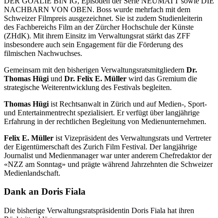
DER GOALIE BIN IG, Episoden der Serie NEUMATT sowie DIE
NACHBARN VON OBEN. Boss wurde mehrfach mit dem
Schweizer Filmpreis ausgezeichnet. Sie ist zudem Studienleiterin
des Fachbereichs Film an der Zürcher Hochschule der Künste
(ZHdK). Mit ihrem Einsitz im Verwaltungsrat stärkt das ZFF
insbesondere auch sein Engagement für die Förderung des
filmischen Nachwuchses.
Gemeinsam mit den bisherigen Verwaltungsratsmitgliedern
Dr.
Thomas Hügi
und
Dr. Felix E. Müller
wird das Gremium die
strategische Weiterentwicklung des Festivals begleiten.
Thomas Hügi
ist Rechtsanwalt in Zürich und auf Medien-, Sport-
und Entertainmentrecht spezialisiert. Er verfügt über langjährige
Erfahrung in der rechtlichen Begleitung von Medienunternehmen.
Felix E. Müller
ist Vizepräsident des Verwaltungsrats und Vertreter
der Eigentümerschaft des Zurich Film Festival. Der langjährige
Journalist und Medienmanager war unter anderem Chefredaktor der
«NZZ am Sonntag» und prägte während Jahrzehnten die Schweizer
Medienlandschaft.
Dank an Doris Fiala
Die bisherige Verwaltungsratspräsidentin Doris Fiala hat ihren