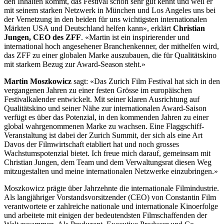
den Inhalten kommt, das Festival schon sehr gut kennt und weil er
mit seinem starken Netzwerk in München und Los Angeles uns bei
der Vernetzung in den beiden für uns wichtigsten internationalen
Märkten USA und Deutschland helfen kann», erklärt
Christian
Jungen, CEO des ZFF
. «Martin ist ein inspirierender und
international hoch angesehener Branchenkenner, der mithelfen wird,
das ZFF zu einer globalen Marke auszubauen, die für Qualitätskino
mit starkem Bezug zur Award-Season steht.»
Martin Moszkowicz
sagt: «Das Zurich Film Festival hat sich in den
vergangenen Jahren zu einer festen Grösse im europäischen
Festivalkalender entwickelt. Mit seiner klaren Ausrichtung auf
Qualitätskino und seiner Nähe zur internationalen Award-Saison
verfügt es über das Potenzial, in den kommenden Jahren zu einer
global wahrgenommenen Marke zu wachsen. Eine Flaggschiff-
Veranstaltung ist dabei der Zurich Summit, der sich als eine Art
Davos der Filmwirtschaft etabliert hat und noch grosses
Wachstumspotenzial bietet. Ich freue mich darauf, gemeinsam mit
Christian Jungen, dem Team und dem Verwaltungsrat diesen Weg
mitzugestalten und meine internationalen Netzwerke einzubringen.»
Moszkowicz prägte über Jahrzehnte die internationale Filmindustrie.
Als langjähriger Vorstandsvorsitzender (CEO) von Constantin Film
verantwortete er zahlreiche nationale und internationale Kinoerfolge
und arbeitete mit einigen der bedeutendsten Filmschaffenden der