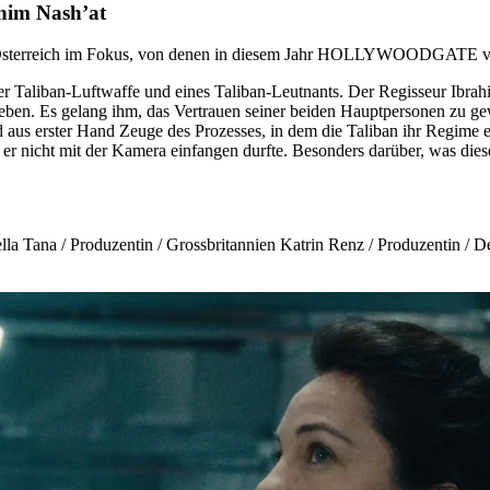
im Nash’at
nd Österreich im Fokus, von denen in diesem Jahr HOLLYWOODGATE vo
iban-Luftwaffe und eines Taliban-Leutnants. Der Regisseur Ibrahim 
n. Es gelang ihm, das Vertrauen seiner beiden Hauptpersonen zu gewin
d aus erster Hand Zeuge des Prozesses, in dem die Taliban ihr Regime 
ie er nicht mit der Kamera einfangen durfte. Besonders darüber, was d
la Tana / Produzentin / Grossbritannien Katrin Renz / Produzentin / De