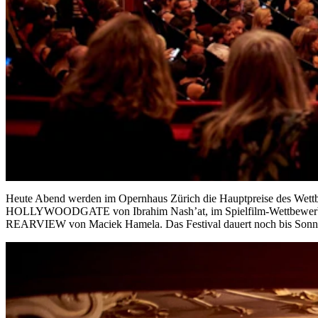
Heute Abend werden im Opernhaus Zürich die Hauptpreise des Wettbe
HOLLYWOODGATE von Ibrahim Nash’at, im Spielfilm-Wettbewerb 
REARVIEW von Maciek Hamela. Das Festival dauert noch bis Sonn