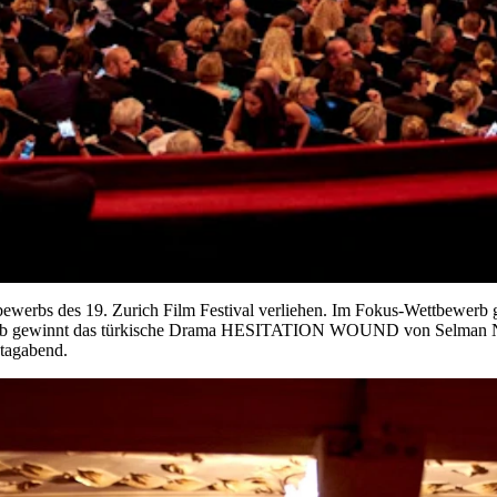
werbs des 19. Zurich Film Festival verliehen. Im Fokus-Wettbewerb 
gewinnt das türkische Drama HESITATION WOUND von Selman Naca
tagabend.