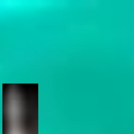
Pässe & Gutscheine
Akkreditierungen
20. ZFF: Impressionen
Magische Momente und strahlende Highlights: Ein Blick zurück auf das 20. Zurich Film
Festival