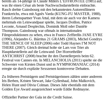
bereits als 14-jährige in Claude Millers L’EFFRONTÉE (1985) auf,
was ihr einen César als beste Nachwuchsdarstellerin einbrachte.
Rasch drehte Gainsbourg mit den bekanntesten Autorenfilmern
Frankreichs, etwa mit Agnès Varda (KUNG-FU MASTER, 1988),
ihrem Lebenspartner Yvan Attal, mit dem sie auch vor der Kamera
mehrmals ein Leinwandpaar spielte, Jacques Doillon, Patrice
Leconte, Arnaud Desplechin, Dominik Moll oder Danièle
Thompson. Gainsbourg war oftmals in internationalen
Filmproduktionen zu sehen, etwa in Franco Zeffirellis JANE EYRE
(1996), Alejandro G. Iñárritus 21 GRAMS (2003), Michel Gondrys
THE SIENCE OF SLEEP (2006) oder Todd Haynes I’M NOT
THERE (2007). Gleich dreimal holte sie Lars von Trier als
Hauptdarstellerin auf die Leinwand: Der Horrorthriller
ANTICHRIST (2008) brachte ihr den Darstellerpreis beim 62.
Festival von Cannes ein. In MELANCHOLIA (2011) spielte sie die
Schwester von Kirsten Dunst und in NYMPHOMANIAC (2014)
erregte sie durch explizite Sexszenen kontroverse Debatten.
Zu früheren Preisträgern und Preisträgerinnen zählen unter anderem
Iris Berben, Kristen Stewart, Jake Gyllenhaal, John Malkovich,
Helen Hunt und Olivia Colman. Dieses Jahr ebenfalls mit dem
Golden Eye Award ausgezeichnet wurde Eddie Redmayne.
Offizieller Partner der Gala ist die Credit Suisse.