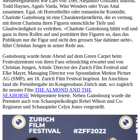
Meisterregisseuren wie Lars von Trier, Alejandro González Iñarritu,
Todd Haynes, Agnès Varda, Wim Wenders oder Yvan Attal
zusammen. Egal, ob Horrorthriller oder romantische Komödie,
Charlotte Gainsbourg ist eine Charakterdarstellerin, die es vermag,
mit ihrem Charisma ihren Figuren menschliche Tiefe und
Glaubwürdigkeit zu verleihen. «Charlotte Gainsbourg blüht voll und
ganz in ihren Rollen auf und porträtiert ihre Figuren so, dass das
Publikum nur die Figur und nicht den grossen Star dahinter sieht»,
führt Christian Jungen in seiner Rede aus.
Gainsbourg wurde heute Abend auf dem Green Carpet beim
Festivalzentrum von ihren Fans sehnsüchtig erwartet und von
Christian Jungen, Artistic Director des Zurich Film Festival und
Elke Mayer, Managing Director von Spoundation Motion Picture
AG (SMP), am 18. Zurich Film Festival begrüsst. Im Anschluss
fand die Preisübergabe im Kongresshaus Zürich statt, wo zugleich
ihr neuster Film
THE ALMOND AND THE
SEAHORSE
Weltpremiere feierte. Neben Gainsbourg wurde die
Premiere auch von Schauspielkollegin Rebel Wilson und Co-
Regisseur und Schauspieler Celyn Jones vorgestellt.